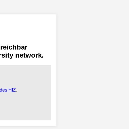
rreichbar
rsity network.
 des HIZ
.